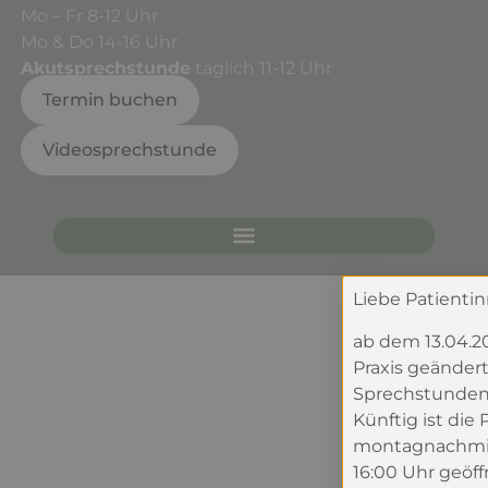
Mo – Fr 8-12 Uhr
Mo & Do 14-16 Uhr
Akutsprechstunde
täglich 11-12 Uhr
Termin buchen
Videosprechstunde
Liebe Patienti
ab dem 13.04.20
Praxis geänder
Sprechstunden
Künftig ist die 
montagnachmitt
16:00 Uhr geöffn